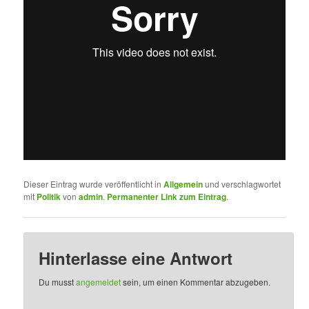
Dieser Eintrag wurde veröffentlicht in
Allgemein
und verschlagwortet
mit
Politik
von
admin
.
Permanenter Link zum Eintrag
.
Hinterlasse eine Antwort
Du musst
angemeldet
sein, um einen Kommentar abzugeben.