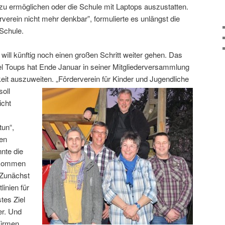
 zu ermöglichen oder die Schule mit Laptops auszustatten.
rverein nicht mehr denkbar”, formulierte es unlängst die
 Schule.
 will künftig noch einen großen Schritt weiter gehen. Das
 Toups hat Ende Januar in seiner Mitgliederversammlung
keit auszuweiten.
„Förderverein für Kinder und Jugendliche
soll
icht
tun“,
den
nte die
 kommen
. Zunächst
linien für
tes Ziel
er. Und
Firmen