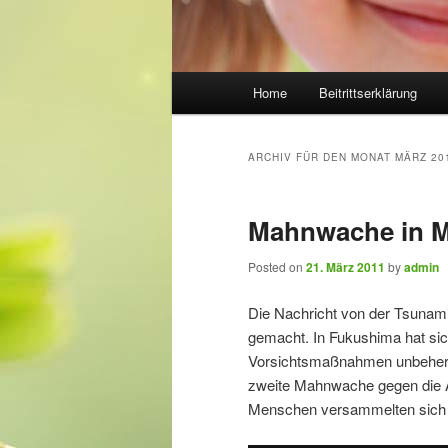
Hauptmenü
Home
Beitrittserklärung
Zum Inhalt wechseln
Zum sekundären Inhalt wec
ARCHIV FÜR DEN MONAT
MÄRZ 20
Mahnwache in 
Posted on
21. März 2011
by
admin
Die Nachricht von der Tsunami
gemacht. In Fukushima hat sich
Vorsichtsmaßnahmen unbeherrs
zweite Mahnwache gegen die Ato
Menschen versammelten sich 