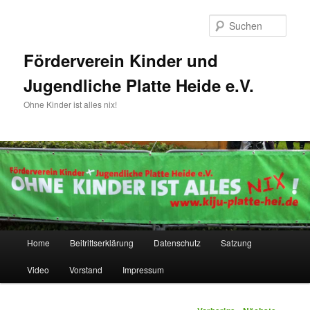
Such
Förderverein Kinder und
Jugendliche Platte Heide e.V.
Ohne Kinder ist alles nix!
Hauptmenü
Home
Beitrittserklärung
Datenschutz
Satzung
Zum Inhalt wechseln
Zum sekundären Inhalt wechseln
Video
Vorstand
Impressum
Artikelnavigation